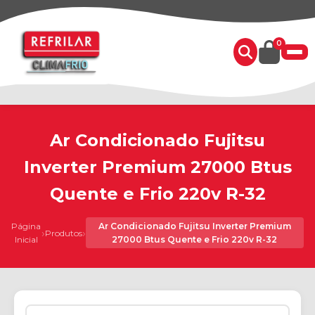
0
Ar Condicionado Fujitsu
Inverter Premium 27000 Btus
Quente e Frio 220v R-32
Página
Ar Condicionado Fujitsu Inverter Premium
›
›
Produtos
Inicial
27000 Btus Quente e Frio 220v R-32