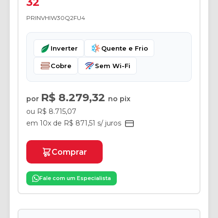
32
PRINVHIW30Q2FU4
Inverter
Quente e Frio
Cobre
Sem Wi-Fi
R$ 8.279,32
por
no pix
ou R$ 8.715,07
em 10x de R$ 871,51 s/ juros
Comprar
Fale com um Especialista